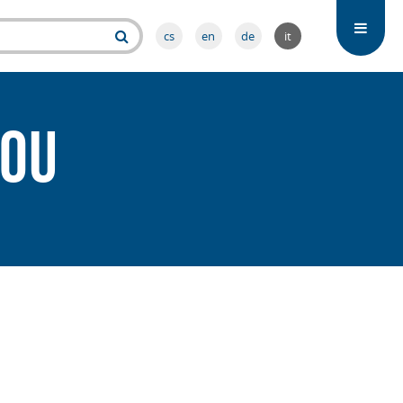
cs
en
de
it
vou