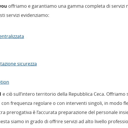
avou
offriamo e garantiamo una gamma completa di servizi ne
ti servizi evidenziamo:
entralizzata
azione sicurezza
ption
1
e ciò sull’intero territorio della Repubblica Ceca. Offriamo
o, con frequenza regolare o con interventi singoli, in modo fl
nostra prerogativa è l’accurata preparazione del personale 
uesta siamo in grado di offrire servizi ad alto livello professi