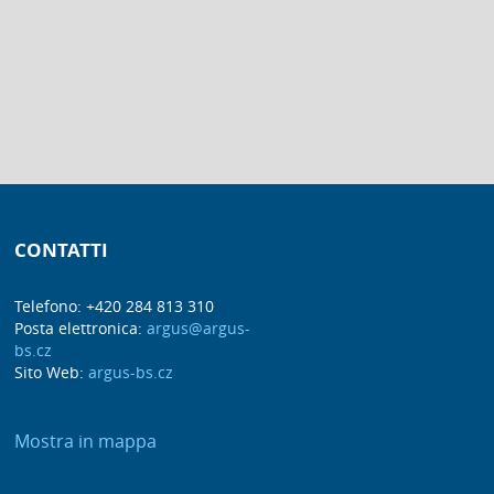
CONTATTI
Telefono: +420 284 813 310
Posta elettronica:
argus@argus-
bs.cz
Sito Web:
argus-bs.cz
Mostra in mappa