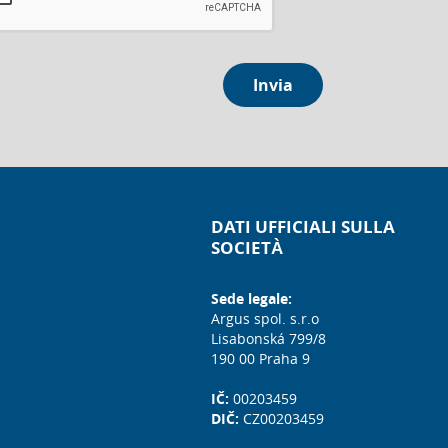
Invia
DATI UFFICIALI SULLA
SOCIETÀ
Sede legale:
Argus spol. s.r.o
Lisabonská 799/8
190 00 Praha 9
IČ:
00203459
DIČ:
CZ00203459