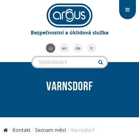
Bezpečnostní a úklidová služba
cs
en
de
it
Varnsdorf
Kontakt
Seznam měst
Varnsdorf