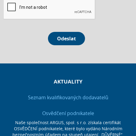
Odeslat
AKTUALITY
Seznam kvalifikovaných dodavatelů
Osvědčení podnikatele
Naše společnost ARGUS, spol. s r.o. získala certifikát
OSVĚDČENÍ podnikatele, které bylo vydáno Národním
bezpečnostním úřadem na stupeň utajení „DŮVĚRNÉ“.